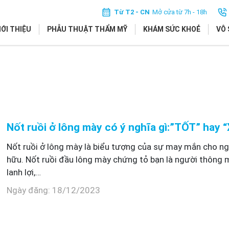
Từ T2 - CN
Mở cửa từ 7h - 18h
IỚI THIỆU
PHẪU THUẬT THẨM MỸ
KHÁM SỨC KHOẺ
VÔ 
Nốt ruồi ở lông mày có ý nghĩa gì:”TỐT” hay 
Nốt ruồi ở lông mày là biểu tượng của sự may mắn cho n
hữu. Nốt ruồi đầu lông mày chứng tỏ bạn là người thông m
lanh lợi,…
Ngày đăng: 18/12/2023