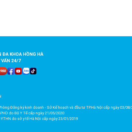
N ĐA KHOA HỒNG HÀ
 VẤN 24/7
N
hòng Đăng ký kinh doanh - Sở Kế hoạch và đầu tư TP.Hà Nội cấp ngày 03/08
GPHD do Bộ Y Tế cấp ngày 21/05/2020
YTHN do sở y tế Hà Nội cấp ngày 23/01/2019