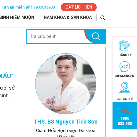
ĐẶT LỊCH HẸN
Tư vấn miễn phí
1900633988
SINH HIẾM MUỘN
NAM KHOA & SẢN KHOA
ĐĂNG KÝ
“XẤU”
MESSENGER
gười sở
inh,
<< ĐỊA CHỈ
THS. BS Nguyễn Tiến Sơn
Giám Đốc Bệnh viện Đa khoa