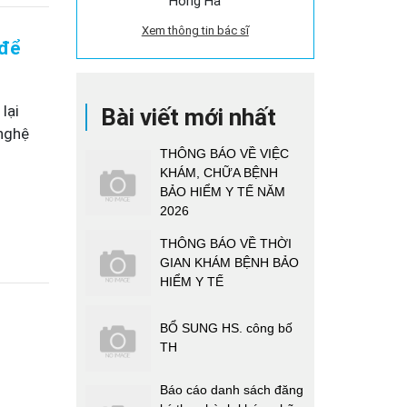
Hồng Hà
Xem thông tin bác sĩ
 để
lại
Bài viết mới nhất
 nghệ
THÔNG BÁO VỀ VIỆC
KHÁM, CHỮA BỆNH
BẢO HIỂM Y TẾ NĂM
2026
THÔNG BÁO VỀ THỜI
GIAN KHÁM BỆNH BẢO
HIỂM Y TẾ
BỔ SUNG HS. công bố
TH
Báo cáo danh sách đăng