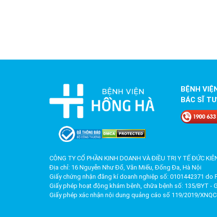
BỆNH VIỆ
BÁC SĨ TƯ
CÔNG TY CỔ PHẦN KINH DOANH VÀ ĐIỀU TRỊ Y TẾ ĐỨC KIÊ
Địa chỉ: 16 Nguyễn Như Đổ, Văn Miếu, Đống Đa, Hà Nội
Giấy chứng nhận đăng kí doanh nghiệp số: 0101442371 do P
Giấy phép hoạt động khám bệnh, chữa bệnh số: 135/BYT - 
Giấy phép xác nhận nội dung quảng cáo số 119/2019/XNQC-