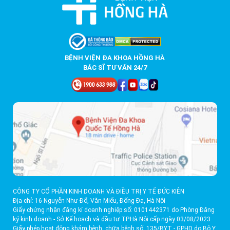
BỆNH VIỆN ĐA KHOA HỒNG HÀ
BÁC SĨ TƯ VẤN 24/7
CÔNG TY CỔ PHẦN KINH DOANH VÀ ĐIỀU TRỊ Y TẾ ĐỨC KIÊN
Địa chỉ: 16 Nguyễn Như Đổ, Văn Miếu, Đống Đa, Hà Nội
Giấy chứng nhận đăng kí doanh nghiệp số: 0101442371 do Phòng Đăng
ký kinh doanh - Sở Kế hoạch và đầu tư TP.Hà Nội cấp ngày 03/08/2023
Giấy phép hoạt động khám bệnh, chữa bệnh số: 135/BYT - GPHD do Bộ Y