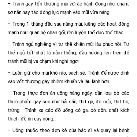
– Tránh gây tổn thương mũi với ác hành động như chạm,
sờ nắn hay tác động lực mạnh vào mũi vừa nâng.
– Trong 1 tháng đầu sau nâng mũi, kiêng các hoạt động
mạnh như quan hệ chăn gối, rèn luyện thể dục thể thao.
– Tránh ngủ nghiêng vì tư thế khiến mũi lâu phục hồi. Tư
thế ngủ tốt nhất là nằm thẳng, đầu hướng lên trên để
tránh mũi bị va chạm khi nghỉ ngơi.
– Luôn giữ cho mũi khô ráo, sạch sẽ. Tránh để nước dính
vào vết thương gây nhiễm khuẩn và lâu lành hơn.
– Trong thực đơn ăn uống hàng ngày, cần loại bỏ các
thực phẩm gây sẹo như hải sản, thịt gà, đồ nếp, thịt bò,
trứng… Tránh xa các đồ uống có ga, có cồn, chất kích
thích, đồ ăn cay nóng…
– Uống thuốc theo đơn kê của bác sĩ và quay lại bệnh