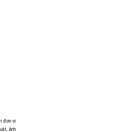
n đơn vị
uật, ảnh