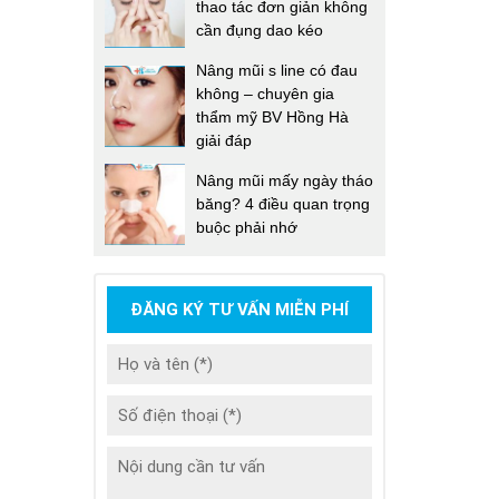
thao tác đơn giản không
cần đụng dao kéo
Nâng mũi s line có đau
không – chuyên gia
thẩm mỹ BV Hồng Hà
giải đáp
Nâng mũi mấy ngày tháo
băng? 4 điều quan trọng
buộc phải nhớ
ĐĂNG KÝ TƯ VẤN MIỄN PHÍ