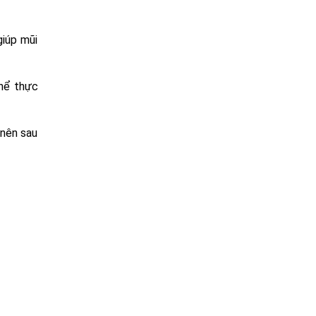
giúp mũi
thể thực
 nên sau