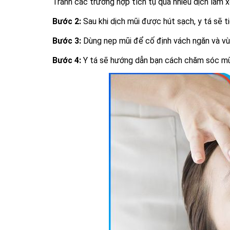
Tránh các trường hợp tích tụ quá nhiều dịch làm x
Bước 2:
Sau khi dịch mũi được hút sạch, y tá sẽ t
Bước 3:
Dùng nẹp mũi để cố định vách ngăn và vùng
Bước 4:
Y tá sẽ hướng dẫn bạn cách chăm sóc mũi t