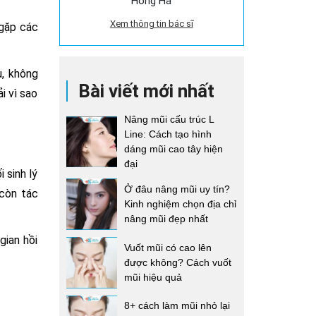
Hồng Hà
Xem thông tin bác sĩ
 gặp các
u, không
Bài viết mới nhất
i vì sao
Nâng mũi cấu trúc L
Line: Cách tạo hình
dáng mũi cao tây hiện
đại
 sinh lý
Ở đâu nâng mũi uy tín?
 còn tác
Kinh nghiệm chọn địa chỉ
nâng mũi đẹp nhất
gian hồi
Vuốt mũi có cao lên
được không? Cách vuốt
mũi hiệu quả
8+ cách làm mũi nhỏ lại