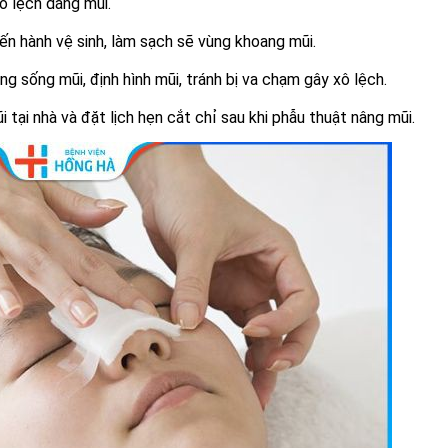
ô lệch dáng mũi.
iến hành vệ sinh, làm sạch sẽ vùng khoang mũi.
 sống mũi, định hình mũi, tránh bị va chạm gây xô lệch.
ại nhà và đặt lịch hẹn cắt chỉ sau khi phẫu thuật nâng mũi.