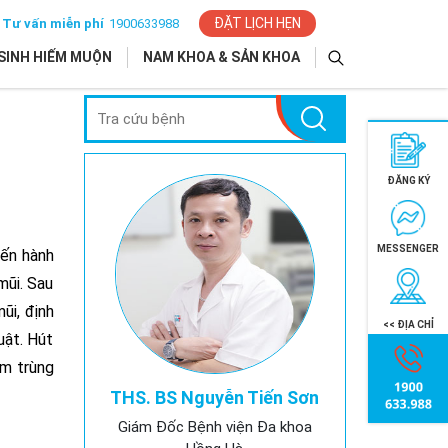
ĐẶT LỊCH HẸN
Tư vấn miễn phí
1900633988
SINH HIẾM MUỘN
NAM KHOA & SẢN KHOA
ĐĂNG KÝ
MESSENGER
iến hành
mũi. Sau
ũi, định
<< ĐỊA CHỈ
uật. Hút
ễm trùng
THS. BS Nguyễn Tiến Sơn
Giám Đốc Bệnh viện Đa khoa