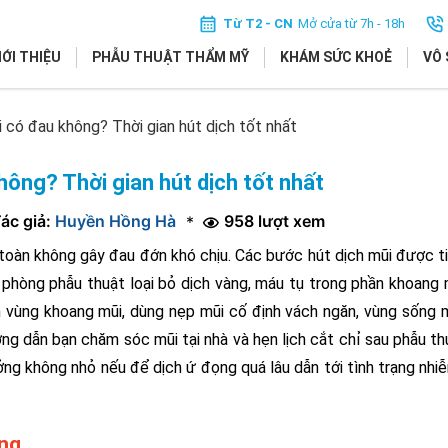
Từ T2 - CN
Mở cửa từ 7h - 18h
IỚI THIỆU
PHẪU THUẬT THẨM MỸ
KHÁM SỨC KHOẺ
VÔ 
i có đau không? Thời gian hút dịch tốt nhất
hông? Thời gian hút dịch tốt nhất
ác giả:
Huyền Hồng Hà
958 lượt xem
*
 toàn không gây đau đớn khó chịu. Các bước hút dịch mũi được t
phòng phẫu thuật loại bỏ dịch vàng, máu tụ trong phần khoang 
ạch vùng khoang mũi, dùng nẹp mũi cố định vách ngăn, vùng sống m
ớng dẫn bạn chăm sóc mũi tại nhà và hẹn lịch cắt chỉ sau phẫu th
ưởng không nhỏ nếu để dịch ứ đọng quá lâu dẫn tới tình trạng nhi
ông