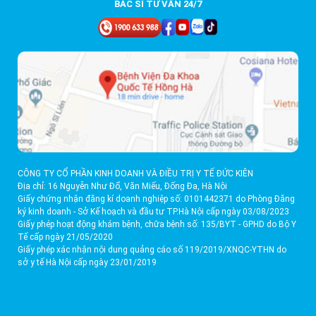
BÁC SĨ TƯ VẤN 24/7
CÔNG TY CỔ PHẦN KINH DOANH VÀ ĐIỀU TRỊ Y TẾ ĐỨC KIÊN
Địa chỉ: 16 Nguyễn Như Đổ, Văn Miếu, Đống Đa, Hà Nội
Giấy chứng nhận đăng kí doanh nghiệp số: 0101442371 do Phòng Đăng
ký kinh doanh - Sở Kế hoạch và đầu tư TP.Hà Nội cấp ngày 03/08/2023
Giấy phép hoạt động khám bệnh, chữa bệnh số: 135/BYT - GPHD do Bộ Y
Tế cấp ngày 21/05/2020
Giấy phép xác nhận nội dung quảng cáo số 119/2019/XNQC-YTHN do
sở y tế Hà Nội cấp ngày 23/01/2019