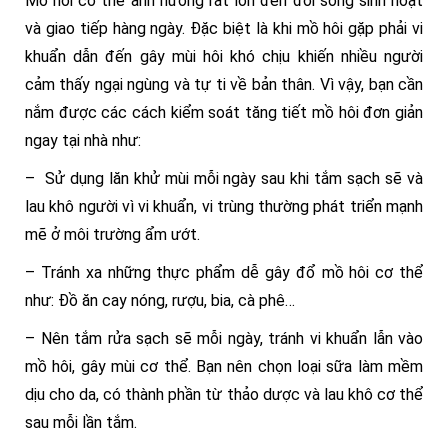
Mồ hôi cơ thể ảnh hưởng rất lớn đến đời sống sinh hoạt
và giao tiếp hàng ngày. Đặc biệt là khi mồ hôi gặp phải vi
khuẩn dẫn đến gây mùi hôi khó chịu khiến nhiều người
cảm thấy ngại ngùng và tự ti về bản thân. Vì vậy, bạn cần
nắm được các cách kiểm soát tăng tiết mồ hôi đơn giản
ngay tại nhà như:
– Sử dụng lăn khử mùi mỗi ngày sau khi tắm sạch sẽ và
lau khô người vì vi khuẩn, vi trùng thường phát triển mạnh
mẽ ở môi trường ẩm ướt.
– Tránh xa những thực phẩm dễ gây đổ mồ hôi cơ thể
như: Đồ ăn cay nóng, rượu, bia, cà phê…
– Nên tắm rửa sạch sẽ mỗi ngày, tránh vi khuẩn lẫn vào
mồ hôi, gây mùi cơ thể. Bạn nên chọn loại sữa làm mềm
dịu cho da, có thành phần từ thảo dược và lau khô cơ thể
sau mỗi lần tắm.