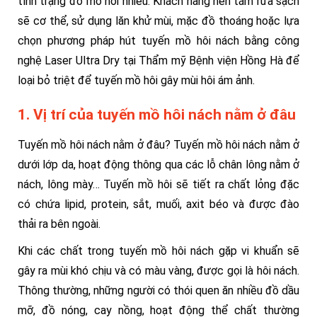
tình trạng đổ mồ hôi nhiều. Khách hàng nên tắm rửa sạch
sẽ cơ thể, sử dụng lăn khử mùi, mặc đồ thoáng hoặc lựa
chọn phương pháp hút tuyến mồ hôi nách bằng công
nghệ Laser Ultra Dry tại Thẩm mỹ Bệnh viện Hồng Hà để
loại bỏ triệt để tuyến mồ hôi gây mùi hôi ám ảnh.
1. Vị trí của tuyến mồ hôi nách nằm ở đâu
Tuyến mồ hôi nách nằm ở đâu? Tuyến mồ hôi nách nằm ở
dưới lớp da, hoạt động thông qua các lỗ chân lông nằm ở
nách, lông mày… Tuyến mồ hôi sẽ tiết ra chất lỏng đặc
có chứa lipid, protein, sắt, muối, axit béo và được đào
thải ra bên ngoài.
Khi các chất trong tuyến mồ hôi nách gặp vi khuẩn sẽ
gây ra mùi khó chịu và có màu vàng, được gọi là hôi nách.
Thông thường, những người có thói quen ăn nhiều đồ dầu
mỡ, đồ nóng, cay nồng, hoạt động thể chất thường