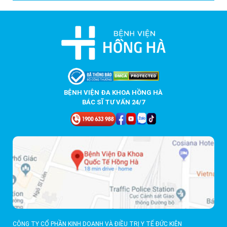
BỆNH VIỆN ĐA KHOA HỒNG HÀ
BÁC SĨ TƯ VẤN 24/7
CÔNG TY CỔ PHẦN KINH DOANH VÀ ĐIỀU TRỊ Y TẾ ĐỨC KIÊN