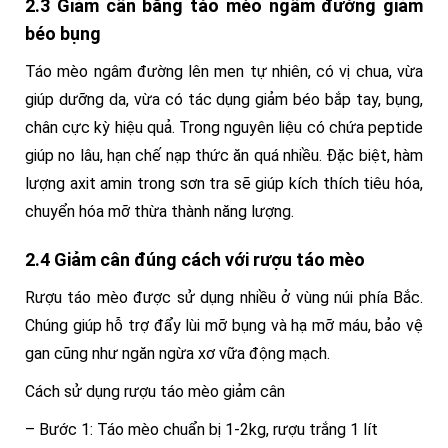
2.3 Giảm cân bằng táo mèo ngâm đường giảm
béo bụng
Táo mèo ngâm đường lên men tự nhiên, có vị chua, vừa
giúp dưỡng da, vừa có tác dụng giảm béo bắp tay, bụng,
chân cực kỳ hiệu quả. Trong nguyên liệu có chứa peptide
giúp no lâu, hạn chế nạp thức ăn quá nhiều. Đặc biệt, hàm
lượng axit amin trong sơn tra sẽ giúp kích thích tiêu hóa,
chuyển hóa mỡ thừa thành năng lượng.
2.4 Giảm cân đúng cách với rượu táo mèo
Rượu táo mèo được sử dụng nhiều ở vùng núi phía Bắc.
Chúng giúp hỗ trợ đẩy lùi mỡ bụng và hạ mỡ máu, bảo vệ
gan cũng như ngăn ngừa xơ vữa động mạch.
Cách sử dụng rượu táo mèo giảm cân
– Bước 1: Táo mèo chuẩn bị 1-2kg, rượu trắng 1 lít