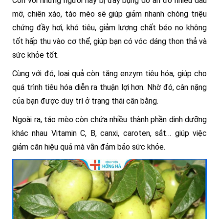
Còn với những người hay bị đầy bụng do ăn đồ nhiều dầu
mỡ, chiên xào, táo mèo sẽ giúp giảm nhanh chóng triệu
chứng đầy hơi, khó tiêu, giảm lượng chất béo no không
tốt hấp thu vào cơ thể, giúp bạn có vóc dáng thon thả và
sức khỏe tốt.
Cùng với đó, loại quả còn tăng enzym tiêu hóa, giúp cho
quá trình tiêu hóa diễn ra thuận lợi hơn. Nhờ đó, cân nặng
của bạn được duy trì ở trạng thái cân bằng.
Ngoài ra, táo mèo còn chứa nhiều thành phần dinh dưỡng
khác nhau Vitamin C, B, canxi, caroten, sắt… giúp việc
giảm cân hiệu quả mà vẫn đảm bảo sức khỏe.