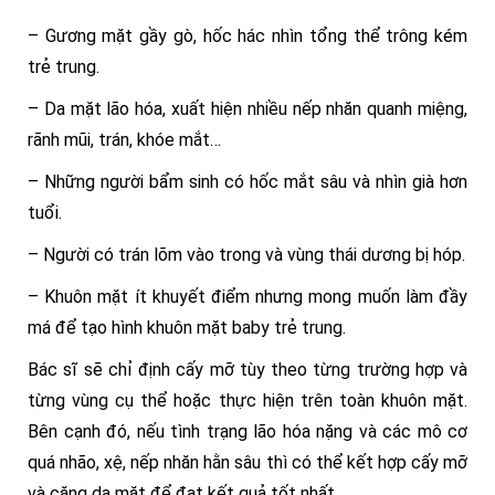
– Gương mặt gầy gò, hốc hác nhìn tổng thể trông kém
trẻ trung.
– Da mặt lão hóa, xuất hiện nhiều nếp nhăn quanh miệng,
rãnh mũi, trán, khóe mắt…
– Những người bẩm sinh có hốc mắt sâu và nhìn già hơn
tuổi.
– Người có trán lõm vào trong và vùng thái dương bị hóp.
– Khuôn mặt ít khuyết điểm nhưng mong muốn làm đầy
má để tạo hình khuôn mặt baby trẻ trung.
Bác sĩ sẽ chỉ định cấy mỡ tùy theo từng trường hợp và
từng vùng cụ thể hoặc thực hiện trên toàn khuôn mặt.
Bên cạnh đó, nếu tình trạng lão hóa nặng và các mô cơ
quá nhão, xệ, nếp nhăn hằn sâu thì có thể kết hợp cấy mỡ
và căng da mặt để đạt kết quả tốt nhất.