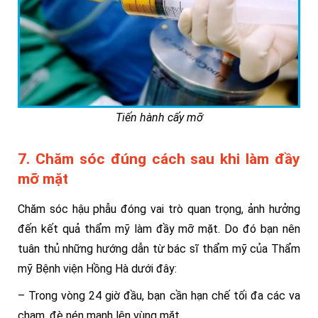
Tiến hành cấy mỡ
7. Chăm sóc đúng cách sau khi làm đầy
mỡ mặt
Chăm sóc hậu phẫu đóng vai trò quan trọng, ảnh hưởng
đến kết quả thẩm mỹ làm đầy mỡ mặt. Do đó bạn nên
tuân thủ những hướng dẫn từ bác sĩ thẩm mỹ của Thẩm
mỹ Bệnh viện Hồng Hà dưới đây:
– Trong vòng 24 giờ đầu, bạn cần hạn chế tối đa các va
chạm, đè nén mạnh lên vùng mặt.