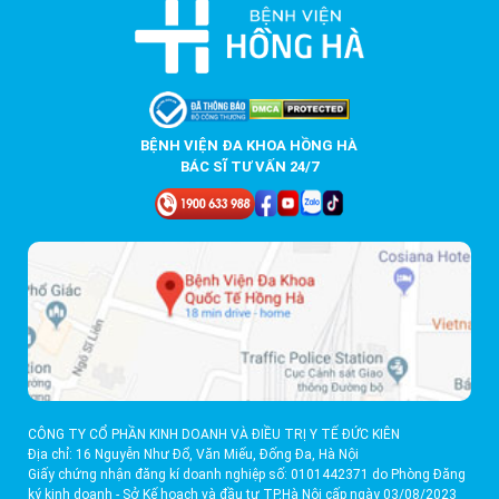
BỆNH VIỆN ĐA KHOA HỒNG HÀ
BÁC SĨ TƯ VẤN 24/7
CÔNG TY CỔ PHẦN KINH DOANH VÀ ĐIỀU TRỊ Y TẾ ĐỨC KIÊN
Địa chỉ: 16 Nguyễn Như Đổ, Văn Miếu, Đống Đa, Hà Nội
Giấy chứng nhận đăng kí doanh nghiệp số: 0101442371 do Phòng Đăng
ký kinh doanh - Sở Kế hoạch và đầu tư TP.Hà Nội cấp ngày 03/08/2023