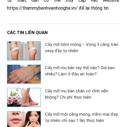
tự thân, bạn có thể truy cập vào website:
https://thammybenhvienhongha.vn/ để lại thông tin.
CÁC TIN LIÊN QUAN
Cấy mỡ hõm mông – Vòng 3 căng tràn
sexy đầy tự nhiên
Cấy mỡ mu bàn tay thế nào? Giá bao
nhiêu? Làm ở đâu an toàn?
Cấy mỡ mu bàn chân có vĩnh viễn
không? Chi phí thực hiện
Cấy mỡ môi căng mọng, mềm mại đẹp
tự nhiên chỉ sau 1 lần thực hiện