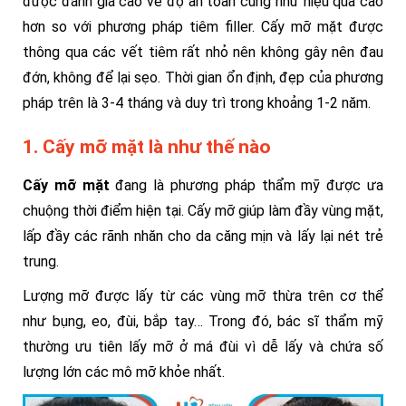
được đánh giá cao về độ an toàn cũng như hiệu quả cao
hơn so với phương pháp tiêm filler. Cấy mỡ mặt được
thông qua các vết tiêm rất nhỏ nên không gây nên đau
đớn, không để lại sẹo. Thời gian ổn định, đẹp của phương
pháp trên là 3-4 tháng và duy trì trong khoảng 1-2 năm.
1. Cấy mỡ mặt là như thế nào
Cấy mỡ mặt
đang là phương pháp thẩm mỹ được ưa
chuộng thời điểm hiện tại. Cấy mỡ giúp làm đầy vùng mặt,
lấp đầy các rãnh nhăn cho da căng mịn và lấy lại nét trẻ
trung.
Lượng mỡ được lấy từ các vùng mỡ thừa trên cơ thể
như bụng, eo, đùi, bắp tay… Trong đó, bác sĩ thẩm mỹ
thường ưu tiên lấy mỡ ở má đùi vì dễ lấy và chứa số
lượng lớn các mô mỡ khỏe nhất.