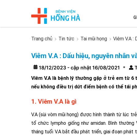
G
Trang chủ
Tin tức
Tai mũi họng
Viêm V.A : 
Viêm V.A : Dấu hiệu, nguyên nhân v
18/12/2023 - cập nhật 16/08/2021
T
*
Viêm V.A là bệnh lý thường gặp ở trẻ em từ 6
nếu không điều trị dứt điểm bệnh có thể tái p
1. Viêm V.A là gì
V.A (sùi vòm mũi họng) được hình thành từ lúc trẻ
tổ chức lympho giống như amidan. Bình thường V
tháng tuổi V.A bắt đầu phát triển, giai đoạn phát 