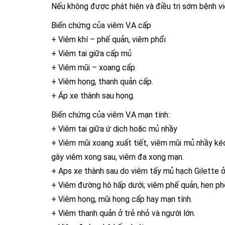
Nếu không được phát hiện và điều trị sớm bệnh vi
Biến chứng của viêm V.A cấp
+ Viêm khí – phế quản, viêm phổi
+ Viêm tai giữa cấp mủ
+ Viêm mũi – xoang cấp.
+ Viêm họng, thanh quản cấp.
+ Áp xe thành sau họng.
Biến chứng của viêm V.A mạn tính:
+ Viêm tai giữa ứ dịch hoặc mủ nhầy
+ Viêm mũi xoang xuất tiết, viêm mũi mủ nhầy kéo
gây viêm xong sau, viêm đa xong mạn.
+ Aps xe thành sau do viêm tấy mủ hạch Gilette ở 
+ Viêm đường hô hấp dưới; viêm phế quản, hen ph
+ Viêm họng, mũi họng cấp hay mạn tính.
+ Viêm thanh quản ở trẻ nhỏ và người lớn.