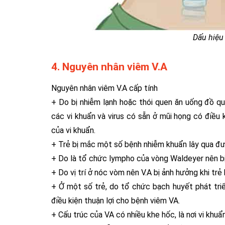
Dấu hiệu
4. Nguyên nhân viêm V.A
Nguyên nhân viêm V.A cấp tính
+ Do bị nhiễm lạnh hoặc thói quen ăn uống đồ quá
các vi khuẩn và virus có sẵn ở mũi họng có điều 
của vi khuẩn.
+ Trẻ bị mắc một số bệnh nhiễm khuẩn lây qua đư
+ Do là tổ chức lympho của vòng Waldeyer nên bị
+ Do vị trí ở nóc vòm nên V.A bị ảnh hưởng khi trẻ
+ Ở một số trẻ, do tổ chức bạch huyết phát triể
điều kiện thuận lợi cho bệnh viêm VA.
+ Cấu trúc của VA có nhiều khe hốc, là nơi vi khuẩn