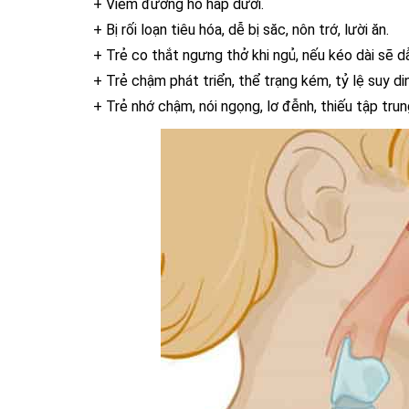
+ Viêm đường hô hấp dưới.
+ Bị rối loạn tiêu hóa, dễ bị săc, nôn trớ, lười ăn.
+ Trẻ co thắt ngưng thở khi ngủ, nếu kéo dài sẽ d
+ Trẻ chậm phát triển, thể trạng kém, tỷ lệ suy d
+ Trẻ nhớ chậm, nói ngọng, lơ đễnh, thiếu tập tru