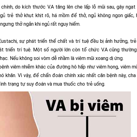
à chính, do kích thước V.A tăng lên che lấp lỗ mũi sau, gây ngạt
gủ trẻ thở khụt khịt rõ, há mồm để thở, ngủ không ngon giấc, 
 ngưng thở ngắn khi ngủ rất nguy hiểm.
stachi, sự phát triển thể chất và trí tuệ đều bị ảnh hưởng, tr
át triển trí tuệ. Một số người lớn còn tổ chức V.A cũng thường
 khạc. Nếu không soi vòm dễ nhầm là viêm mũi xoang dị ứng.
 bệnh viêm nhiễm khác của đường hô hấp như viêm họng, viêm m
hó khăn. Vì vậy, để chẩn đoán chính xác nhất căn bệnh này, ch
ình trạng tự suy đoán và mua thuốc cho trẻ uống.