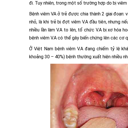
đi. Tuy nhiên, trong một số trường hợp do bị viêm 
Bệnh viêm VA ở trẻ được chia thành 2 giai đoạn: 
nhỏ, là khi trẻ bị đợt viêm V.A đầu tiên, nhưng n
nhiều lần làm V.A to lên, tổ chức V.A bị xơ hóa ho
bệnh viêm V.A có thể gây biến chứng lên các cơ qu
Ở Việt Nam bệnh viêm V.A đang chiếm tỷ lệ khá 
khoảng 30 – 40%) bệnh thường xuất hiện nhiều nhấ