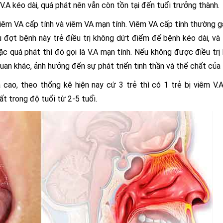
V.A kéo dài, quá phát nên vẫn còn tồn tại đến tuổi trưởng thành.
viêm VA cấp tính và viêm VA mạn tính. Viêm VA cấp tính thường g
ếu đợt bệnh này trẻ điều trị không dứt điểm để bệnh kéo dài, và 
ặc quá phát thì đó gọi là V.A mạn tính. Nếu không được điều trị k
an khác, ảnh hưởng đến sự phát triển tinh thần và thể chất của 
cao, theo thống kê hiện nay cứ 3 trẻ thì có 1 trẻ bị viêm V.
t trong độ tuổi từ 2-5 tuổi.