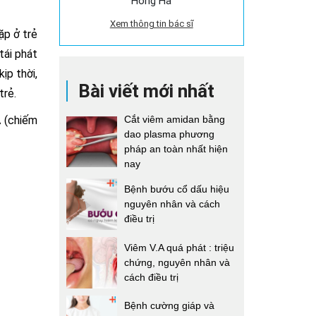
Hồng Hà
Xem thông tin bác sĩ
ặp ở trẻ
tái phát
ịp thời,
Bài viết mới nhất
trẻ.
A (chiếm
Cắt viêm amidan bằng
dao plasma phương
pháp an toàn nhất hiện
nay
Bệnh bướu cổ dấu hiệu
nguyên nhân và cách
điều trị
Viêm V.A quá phát : triệu
chứng, nguyên nhân và
cách điều trị
Bệnh cường giáp và