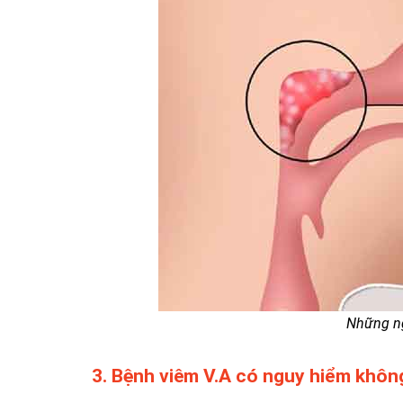
Những ng
3. Bệnh viêm V.A có nguy hiểm khôn