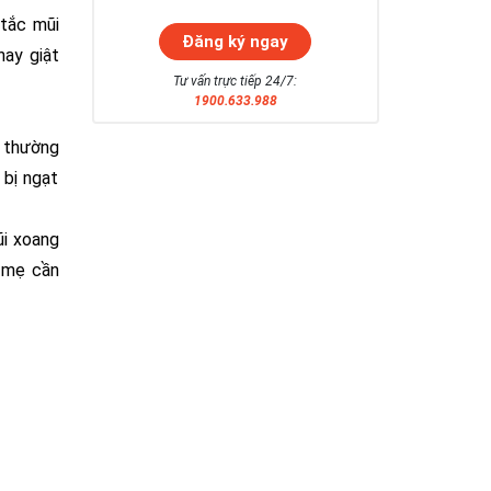
 tắc mũi
hay giật
Tư vấn trực tiếp 24/7:
1900.633.988
ẻ thường
 bị ngạt
ũi xoang
a mẹ cần