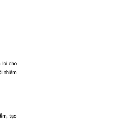
 lợi cho
ội nhiễm
iễm, tạo