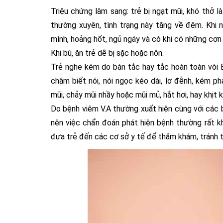
Triệu chứng lâm sang: trẻ bị ngạt mũi, khó thở l
thường xuyên, tình trạng này tăng về đêm. Khi n
mình, hoảng hốt, ngủ ngáy và có khi có những cơn
Khi bú, ăn trẻ dễ bị sặc hoặc nôn.
Trẻ nghe kém do bán tắc hay tắc hoàn toàn vòi Eu
chậm biết nói, nói ngọc kéo dài, lơ đễnh, kém ph
mũi, chảy mũi nhầy hoặc mũi mủ, hắt hơi, hay khịt
Do bệnh viêm V.A thường xuất hiện cùng với các
nên việc chẩn đoán phát hiện bệnh thường rất k
đưa trẻ đến các cơ sở y tế để thăm khám, tránh t