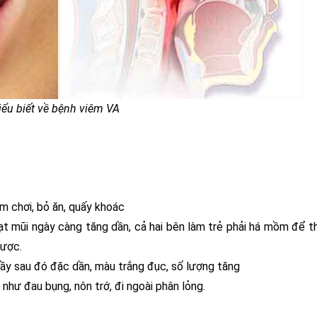
iểu biết về bệnh viêm VA
m chơi, bỏ ăn, quấy khoác
ạt mũi ngày càng tăng dần, cả hai bên làm trẻ phải há mồm để th
được.
hầy sau đó đặc dần, màu trắng đục, số lượng tăng
 như đau bụng, nôn trớ, đi ngoài phân lỏng.