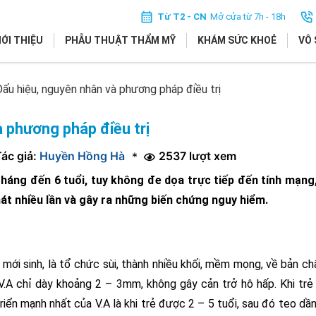
Từ T2 - CN
Mở cửa từ 7h - 18h
IỚI THIỆU
PHẪU THUẬT THẨM MỸ
KHÁM SỨC KHOẺ
VÔ 
Dấu hiệu, nguyên nhân và phương pháp điều trị
à phương pháp điều trị
ác giả:
Huyền Hồng Hà
2537 lượt xem
*
 tháng đến 6 tuổi, tuy không đe dọa trực tiếp đến tính mạng
hát nhiều lần và gây ra những biến chứng nguy hiểm.
 mới sinh, là tổ chức sùi, thành nhiều khối, mềm mọng, về bản chấ
.A chỉ dày khoảng 2 – 3mm, không gây cản trở hô hấp. Khi tr
triển mạnh nhất của V.A là khi trẻ được 2 – 5 tuổi, sau đó teo dầ