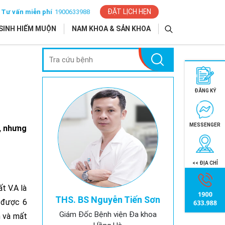
ĐẶT LỊCH HẸN
Tư vấn miễn phí
1900633988
SINH HIẾM MUỘN
NAM KHOA & SẢN KHOA
ĐĂNG KÝ
MESSENGER
, nhưng
<< ĐỊA CHỈ
t V.A là
THS. BS Nguyễn Tiến Sơn
ẻ được 6
Giám Đốc Bệnh viện Đa khoa
n và mất