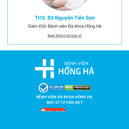
THS. BS Nguyễn Tiến Sơn
Giám Đốc Bệnh viện Đa khoa Hồng Hà
Xem thông tin bác sĩ
BỆNH VIỆN ĐA KHOA HỒNG HÀ
BÁC SĨ TƯ VẤN 24/7