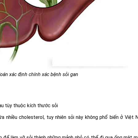
án xác định chính xác bệnh sỏi gan
au tùy thuộc kích thước sỏi
ứa nhiều cholesterol, tuy nhiên sỏi này không phổ biến ở Việt
ích để làm vỡ sỏi thành những mảnh nhỏ có thể đi qua ống mật 