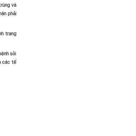
trùng và
hân phải
nh trạng
bệnh sỏi
m các tế