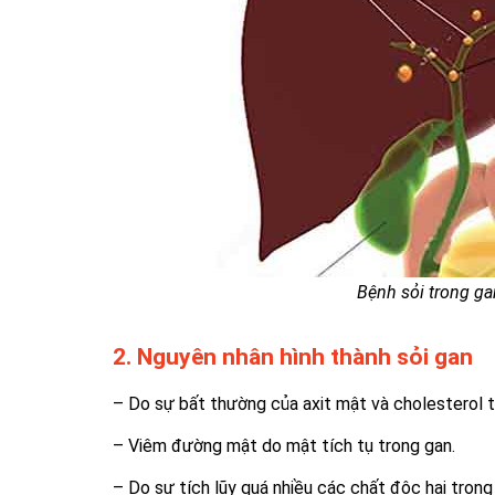
Bệnh sỏi trong g
2. Nguyên nhân hình thành sỏi gan
– Do sự bất thường của axit mật và cholesterol 
– Viêm đường mật do mật tích tụ trong gan.
– Do sự tích lũy quá nhiều các chất độc hại tron