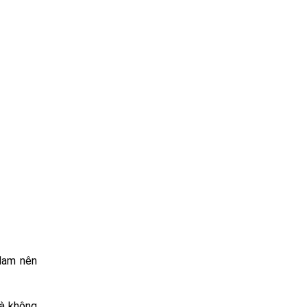
 Nam nên
mà không