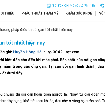
Từ T2 - CN
Mở cửa từ 7h - 18h
IỚI THIỆU
PHẪU THUẬT THẨM MỸ
KHÁM SỨC KHOẺ
VÔ 
hương pháp điều trị sỏi gan tốt nhất hiện nay
an tốt nhất hiện nay
ác giả:
Huyền Hồng Hà
3042 lượt xem
*
ười biết đến cho đến khi mắc phải. Bản chất của sỏi gan cũn
ại nằm trong các ống gan. Tại sao sỏi gan hình thành, dấu 
viết dưới đây.
ệu chứng thì sỏi gan hoàn toàn ngược lại. Ngay từ giai đoạn m
như đầy bụng, khó tiêu sau khi ăn, đau nhẹ ở vùng hạ sườn phải.T