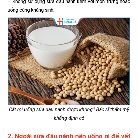
– Không sử dụng sữa đậu nành kèm với món trứng hoặc
uống cùng kháng sinh…
Cắt mí uống sữa đậu nành được không? Bác sĩ thẩm mỹ
khẳng định có
2. Ngoài sữa đậu nành nên uống gì để vết