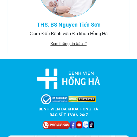
THS. BS Nguyễn Tiến Sơn
Giám Đốc Bệnh viện Đa khoa Hồng Hà
Xem thông tin bác sĩ
BỆNH VIỆN ĐA KHOA HỒNG HÀ
BÁC SĨ TƯ VẤN 24/7