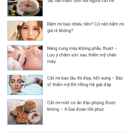
tác hại mắm tôm với người cắt mí
Bấm mí bao nhiêu tiền? Có nên bấm mí
giá rẻ không?
Nâng cung mày không phẫu thuật –
Lưu ý chăm sóc sau thẩm mỹ chân
mày
Cắt mí bao lâu thì đẹp, hết sưng – Bác
sĩ thẩm mỹ BV Hồng Hà giải đáp
Cắt mí mắt có ăn đậu phộng được
không – 4 Giai đoạn hồi phục