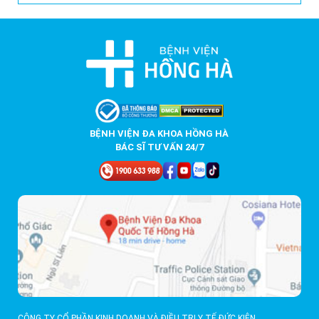
BỆNH VIỆN ĐA KHOA HỒNG HÀ
BÁC SĨ TƯ VẤN 24/7
CÔNG TY CỔ PHẦN KINH DOANH VÀ ĐIỀU TRỊ Y TẾ ĐỨC KIÊN