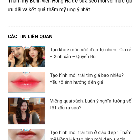
Thẩm mỹ Bệnh viện Hồng Hà để sửa sẹo môi với mức giá
ưu đãi và kết quả thẩm mỹ ưng ý nhất.
CÁC TIN LIÊN QUAN
Tạo khóe môi cười đẹp tự nhiên- Giá rẻ
– Xinh xắn – Quyến Rũ
Tạo hình môi trái tim giá bao nhiêu?
Yếu tố ảnh hưởng đến giá
Miệng quai xách: Luận ý nghĩa tướng số
tốt xấu ra sao?
Tạo hình môi trái tim ở đâu đẹp : Thẩm
mỹ Hồng Hà tạo hình môi đẹp, uy tín