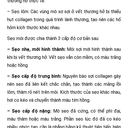
thương hở thực tế.
– Sẹo lõm: Các vùng mô xơ sợi ở vết thương hở bị thiếu
hụt collagen trong quá trình lành thương, tạo nên các hố
hõm kích thước khác nhau.
Sẹo môi được chia thành 3 cấp độ cơ bản sau:
– Sẹo nhẹ, mới hình thành:
Môi sợi mới hình thành sau
khi bị vết thương hở. Vết sẹo vẫn còn mềm, có màu trắng
hoặc hồng.
– Sẹo cấp độ trung bình:
Nguyên bào sợi collagen gây
nên sẹo đã liên kết chắc chắn, tạo thành các mảng lồi
lõm, thâm rõ nét trên môi. Kích thước của sẹo khác nhau,
hơi co kéo và chuyển thành màu tím hồng.
– Sẹo cấp độ nặng:
Mô sẹo đã cứng, có thể phì đại,
màu thâm hoặc màu trắng. Phần sẹo lúc đó đã co kéo
nhiều, phức tạp, cần là phẳng bằng kỹ thuật tiên tiến, hiện