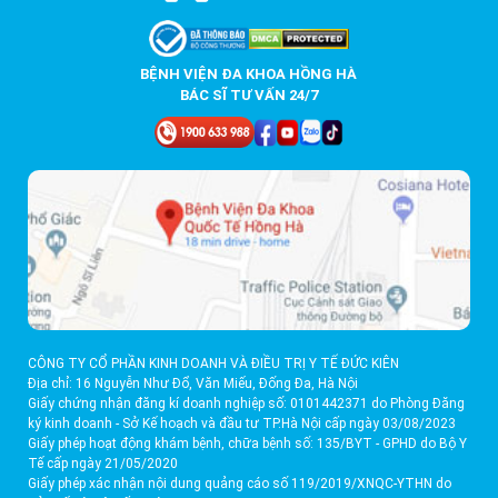
BỆNH VIỆN ĐA KHOA HỒNG HÀ
BÁC SĨ TƯ VẤN 24/7
CÔNG TY CỔ PHẦN KINH DOANH VÀ ĐIỀU TRỊ Y TẾ ĐỨC KIÊN
Địa chỉ: 16 Nguyễn Như Đổ, Văn Miếu, Đống Đa, Hà Nội
Giấy chứng nhận đăng kí doanh nghiệp số: 0101442371 do Phòng Đăng
ký kinh doanh - Sở Kế hoạch và đầu tư TP.Hà Nội cấp ngày 03/08/2023
Giấy phép hoạt động khám bệnh, chữa bệnh số: 135/BYT - GPHD do Bộ Y
Tế cấp ngày 21/05/2020
Giấy phép xác nhận nội dung quảng cáo số 119/2019/XNQC-YTHN do