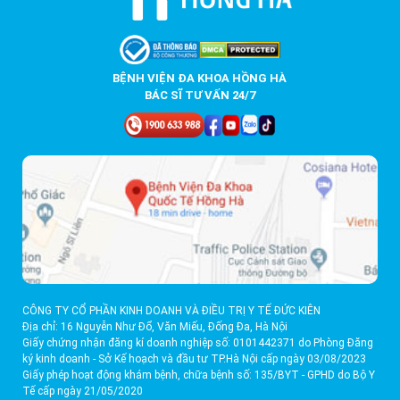
BỆNH VIỆN ĐA KHOA HỒNG HÀ
BÁC SĨ TƯ VẤN 24/7
CÔNG TY CỔ PHẦN KINH DOANH VÀ ĐIỀU TRỊ Y TẾ ĐỨC KIÊN
Địa chỉ: 16 Nguyễn Như Đổ, Văn Miếu, Đống Đa, Hà Nội
Giấy chứng nhận đăng kí doanh nghiệp số: 0101442371 do Phòng Đăng
ký kinh doanh - Sở Kế hoạch và đầu tư TP.Hà Nội cấp ngày 03/08/2023
Giấy phép hoạt động khám bệnh, chữa bệnh số: 135/BYT - GPHD do Bộ Y
Tế cấp ngày 21/05/2020